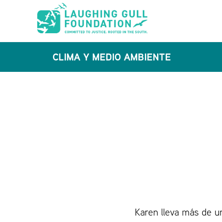
Ir
Saltar
al
al
contenido
pie
CLIMA Y MEDIO AMBIENTE
principal
de
página
Karen lleva más de un